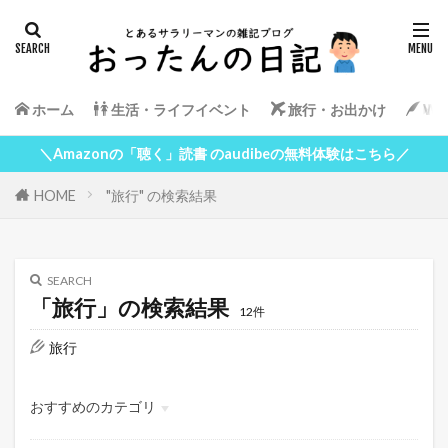
ホーム
生活・ライフイベント
旅行・お出かけ
Wor
＼Amazonの「聴く」読書 のaudibeの無料体験はこちら／
HOME
"旅行" の検索結果
SEARCH
「旅行」の検索結果
12件
旅行
おすすめのカテゴリ
生活・ライフイベント
旅行・お出かけ
WordPress