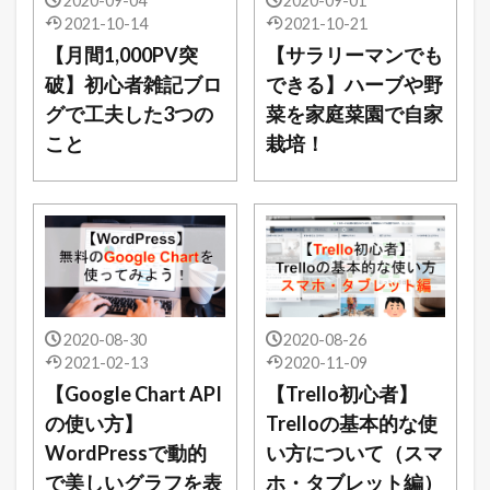
2020-09-04
2020-09-01
2021-10-14
2021-10-21
【月間1,000PV突
【サラリーマンでも
破】初心者雑記ブロ
できる】ハーブや野
グで工夫した3つの
菜を家庭菜園で自家
こと
栽培！
2020-08-30
2020-08-26
2021-02-13
2020-11-09
【Google Chart API
【Trello初心者】
の使い方】
Trelloの基本的な使
WordPressで動的
い方について（スマ
で美しいグラフを表
ホ・タブレット編）